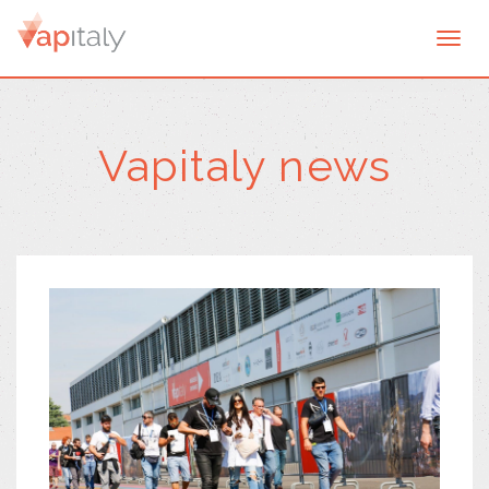
Togg
navi
Vapitaly news