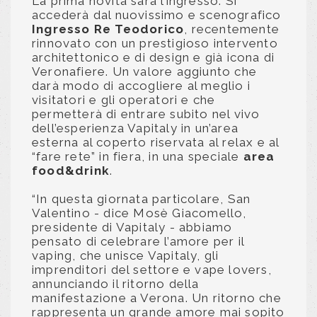
La prima novità sarà l’ingresso. Si
accederà dal nuovissimo e scenografico
Ingresso Re Teodorico
, recentemente
rinnovato con un prestigioso intervento
architettonico e di design e già icona di
Veronafiere. Un valore aggiunto che
darà modo di accogliere al meglio i
visitatori e gli operatori e che
permetterà di entrare subito nel vivo
dell’esperienza Vapitaly in un’area
esterna al coperto riservata al relax e al
“fare rete” in fiera, in una speciale
area
food&drink
.
“In questa giornata particolare, San
Valentino - dice Mosè Giacomello,
presidente di Vapitaly - abbiamo
pensato di celebrare l’amore per il
vaping, che unisce Vapitaly, gli
imprenditori del settore e vape lovers,
annunciando il ritorno della
manifestazione a Verona. Un ritorno che
rappresenta un grande amore mai sopito