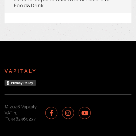
Food&Drink.
VAPITALY
© 2026 Vapitaly.
VAT n.
IT04482460237