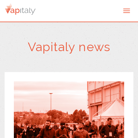
Togg
navi
Vapitaly news