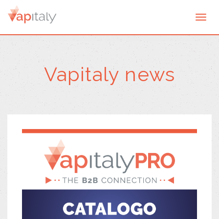
Togg
navi
Vapitaly news