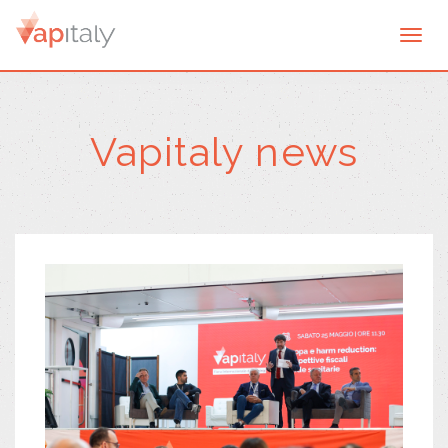
Togg
navi
Vapitaly news