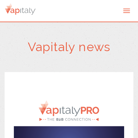
Togg
navi
Vapitaly news