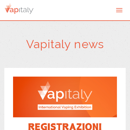
Togg
navi
Vapitaly news