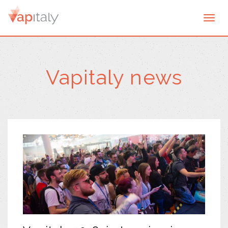
Togg
navi
Vapitaly news