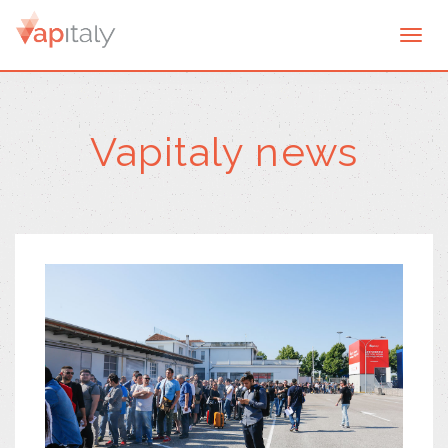
Togg
navi
Vapitaly news