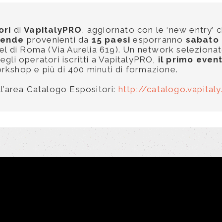
ori
di
VapitalyPRO
, aggiornato con le ‘new entry’ 
iende
provenienti da
15 paesi
esporranno
sabato
tel di Roma (Via Aurelia 619). Un network seleziona
gli operatori iscritti a VapitalyPRO,
il primo even
kshop e più di 400 minuti di formazione.
ll’area Catalogo Espositori:
http://catalogo.vapita