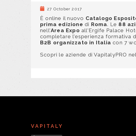
27 October 2017
È online il nuovo
Catalogo Esposit
prima edizione
di
Roma
. Le
88 az
nell’
Area Expo
all’Ergife Palace Ho
completare l’esperienza formativa de
B2B organizzato in Italia
con 7 wor
Scopri le aziende di VapitalyPRO ne
VAPITALY