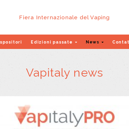
Fiera Internazionale del Vaping
spositori
Edizioni passate
News
Contat
Vapitaly news