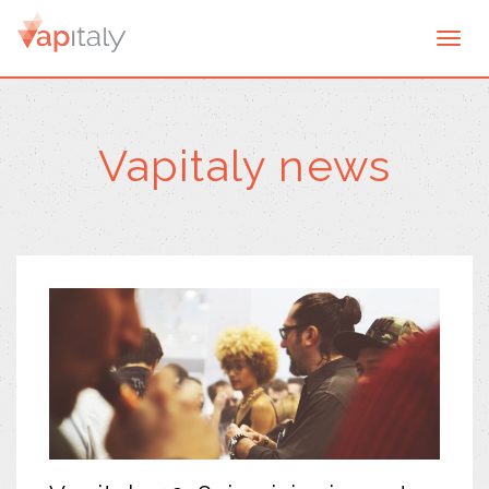
Togg
navi
Vapitaly news