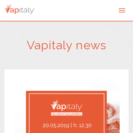
Togg
navi
Vapitaly news