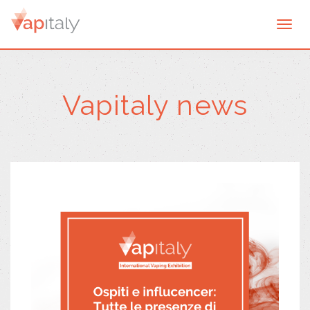
Togg
navi
Vapitaly news