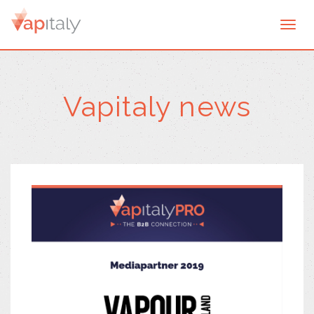
Togg
navi
Vapitaly news