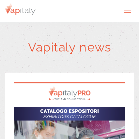
Togg
navi
Vapitaly news