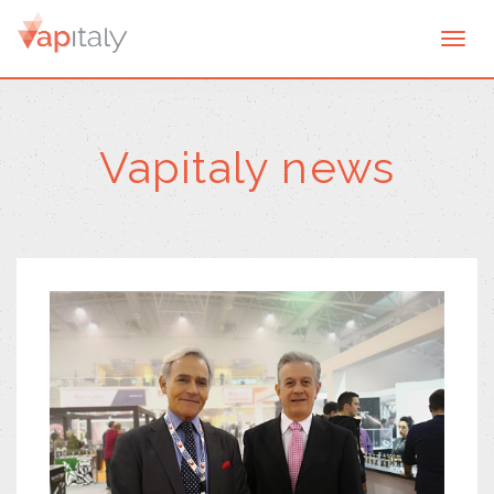
Togg
navi
Vapitaly news