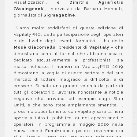
visualizzazioni, e
Dimitris Agrafiotis
(
Vapingreek
), intervistati da Barbara Mennitti,
giornalista di
Sigmagazine
.
“Siamo molto soddisfatti di questa edizione di
VapitalyPRO, della partecipazione degli operatori
e del livello degli eventi formativi – ha detto
Mosè Giacomello
, presidente di
Vapitaly
– che
dimostrano come il format che abbiamo ideato,
dedicato esclusivamente ai professionisti, sia
molto richiesto. I numeri di VapitalyPRO 2019
dimostrano la voglia di questo settore e del suo
mercato di lottare, malgrado le difficoltà, e di
crescere. Si nota una grande volontà da parte di
tutti gli operatori di lavorare, nonostante le notizie
negative che arrivano, ad esempio dagli Stati
Uniti, e che sono state ampiamente smentite. Il
prossimo appuntamento con Vapitaly sarà la fiera
aperta a tutto il pubblico, quindi appassionati e
operatori, in programma a maggio 2020 nella
nuova sede di FieraMilano e poi ci ritroveremo qui
alla Fiera di Roma per una nuova edizione del