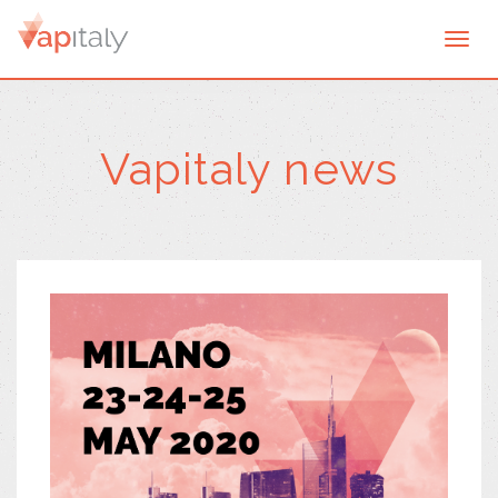
Togg
navi
Vapitaly news