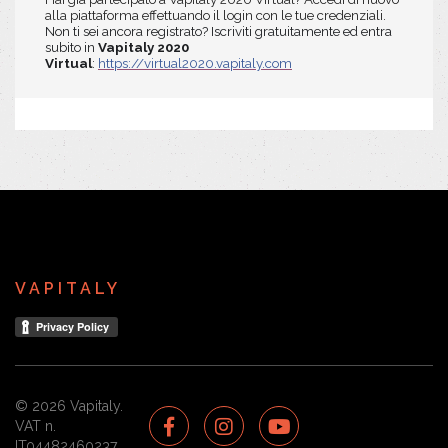
alla piattaforma effettuando il login con le tue credenziali.
Non ti sei ancora registrato? Iscriviti gratuitamente ed entra
subito in
Vapitaly 2020
Virtual
:
https://virtual2020.vapitaly.com
VAPITALY
© 2026 Vapitaly.
VAT n.
IT04482460237