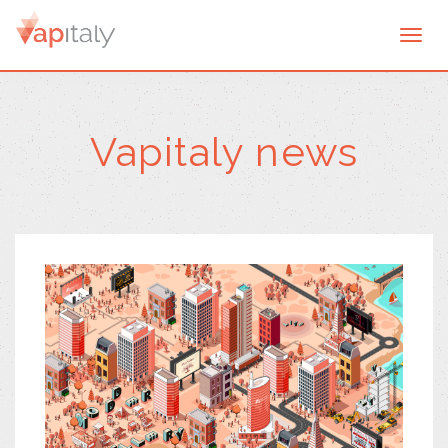
Togg
navi
Vapitaly news