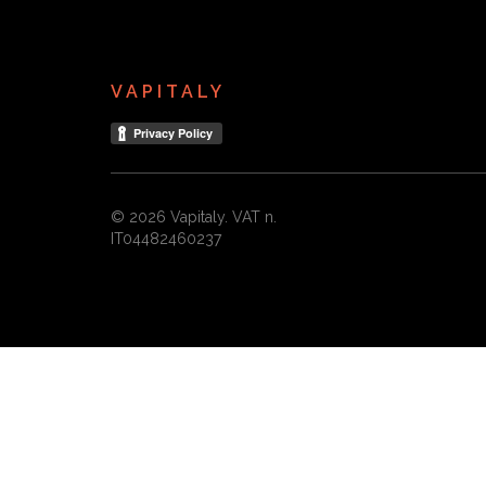
VAPITALY
© 2026 Vapitaly. VAT n.
IT04482460237