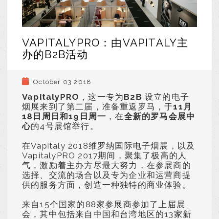
VAPITALYPRO：由VAPITALY主
办的B2B活动
October 03 2018
VapitalyPRO
，这一专为
B2B
设立的电子
烟展来到了第二届，准备重返罗马，于
11月
18日周日和19日周一
，在
全新的罗马会展中
心
的4号展馆举行。
在Vapitaly 2018维罗纳国际电子烟展，以及
VapitalyPRO 2017期间，聚集了极高的人
气，激励着主办方尽最大努力，在参展商的
选择、交流的场合以及专为企业和运营商提
供的服务方面，创造一种独特的商业体验。
来自15个国家的88家参展商参加了上届展
会，其中包括来自中国和台湾地区的13家新