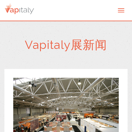
Togg
navi
Vapitaly展新闻