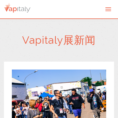
Togg
navi
Vapitaly展新闻