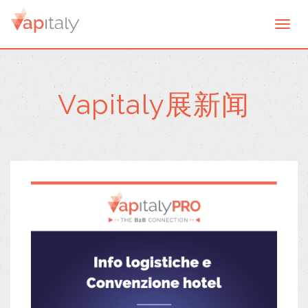
Togg
navi
Vapitaly展新闻