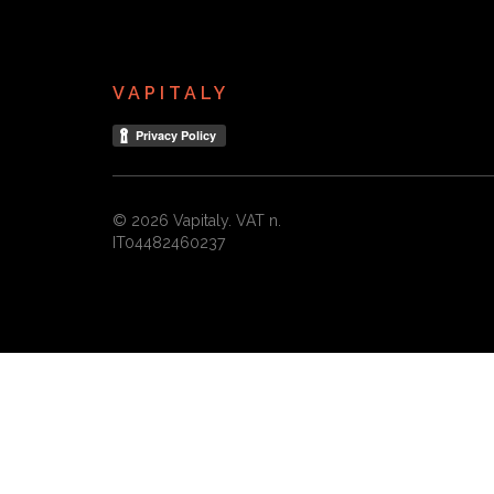
VAPITALY
© 2026 Vapitaly. VAT n.
IT04482460237