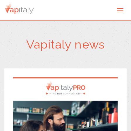
Togg
navi
Vapitaly news