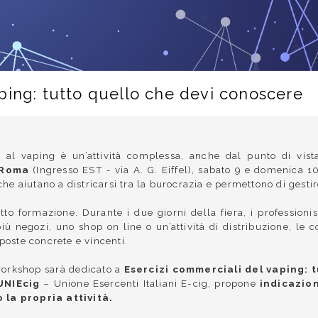
ping: tutto quello che devi conoscere
 al vaping è un’attività complessa, anche dal punto di vist
i Roma
(Ingresso EST - via A. G. Eiffel),
sabato 9 e domenica 1
he aiutano a districarsi tra la burocrazia e permettono di gestir
tto formazione. Durante i due giorni della fiera, i professioni
più negozi, uno shop on line o un’attività di distribuzione, l
poste concrete e vincenti.
workshop sarà dedicato a
Esercizi commerciali del vaping: 
UNIEcig
– Unione Esercenti Italiani E-cig, propone
indicazion
 la propria attività.