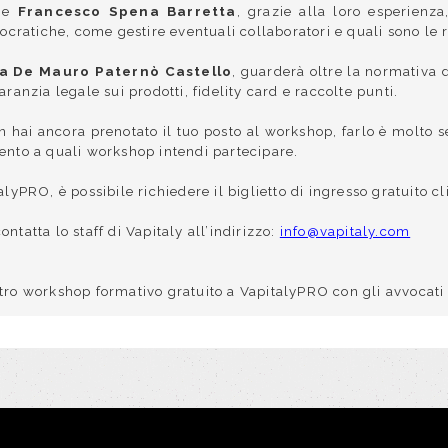
e
Francesco Spena Barretta
, grazie alla loro esperienz
ratiche, come gestire eventuali collaboratori e quali sono le re
a De Mauro Paternò Castello
, guarderà oltre la normativa di
aranzia legale sui prodotti, fidelity card e raccolte punti.
non hai ancora prenotato il tuo posto al workshop, farlo è molt
mento a quali workshop intendi partecipare.
alyPRO, è possibile richiedere il biglietto di ingresso gratuito 
ntatta lo staff di Vapitaly all’indirizzo:
info@vapitaly.com
 workshop formativo gratuito a VapitalyPRO con gli avvocati e 