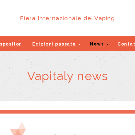
Fiera Internazionale del Vaping
spositori
Edizioni passate
News
Contat
Vapitaly news