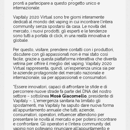
pronti a partecipare a questo progetto unico e
internazionale.
Vapitaly 2020 Virtual sono tre giorni interamente
dedicati al mondo del vaping in cui incontrare l’intera
community senza spostarsi da casa. Le novità del
mercato, i nuovi prodotti, gli esperti e le tendenze
sono tutti a portata di click, in una realtà innovativa e
globale.
Per questo, visitare, prendere contatti con i produttori,
discutere con gli appassionati non è mai stato così
facile, grazie a questa piattaforma interattiva che diventa
vetrina per offrire il meglio del vaping. Vapitaly 2020
Virtual rappresenta, quindi, un’esperienza unica sia per
le aziende protagoniste del mercato nazionale e
internazionale, sia per appassionati e consumatori.
“Essere innovatori, capaci di affrontare le sfide e di
percorrere nuove strade fa parte del DNA del nostro
settore – sottolinea
Mosè Giacomello
, presidente di
Vapitaly –. L’emergenza sanitaria ha limitato gli
spostamenti, ma Vapitaly ha saputo dare nuova forma
all’appuntamento annuale che tutti, aziende,
consumatori, operatori, influencer attendono per
presentare le novità al mercato e per potersi incontrare
e confrontare. Gli operatori e l’intera community del
vaping non potevano rinunciare all’appuntamento e