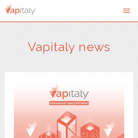
Togg
navi
Vapitaly news